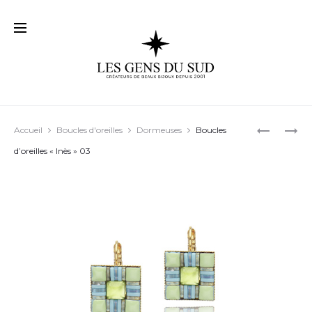
Prod
BOUCLES
DES
Accueil
Boucles d'oreilles
Dormeuses
Boucles
D’OREILL
BOUCLES
navig
d’oreilles « Inès » 03
« REBEL »
D’OREILL
01