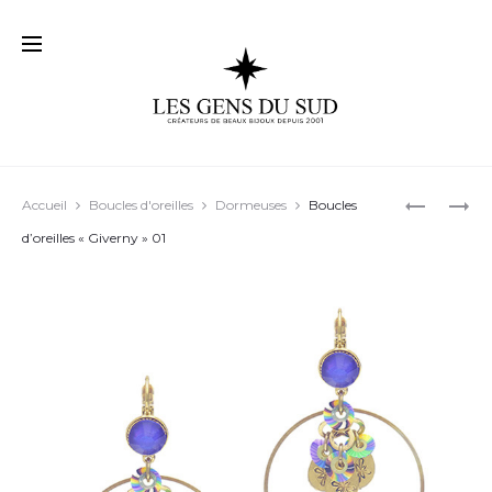
Prod
BOUCLES
BOUCLES
Accueil
Boucles d'oreilles
Dormeuses
Boucles
D’OREILL
D’OREILL
navig
d’oreilles « Giverny » 01
« LOUISE 
« LUCIENN
04
05