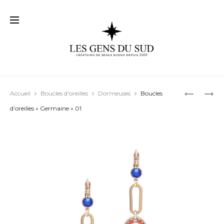
Prod
BOUCLES
BOUCLES
Accueil
Boucles d'oreilles
Dormeuses
Boucles
D’OREILL
D’OREILL
navig
d’oreilles « Germaine » 01
« CYNTHIA
« GAYA »
03
02