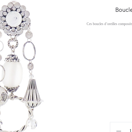
Boucle
Ces boucles d’oreilles composées 
quantité