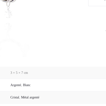
de
Boucles
d'oreilles
Palais
Royal
03
3 × 5 × 7 cm
Argenté
,
Blanc
Cristal
,
Métal argenté