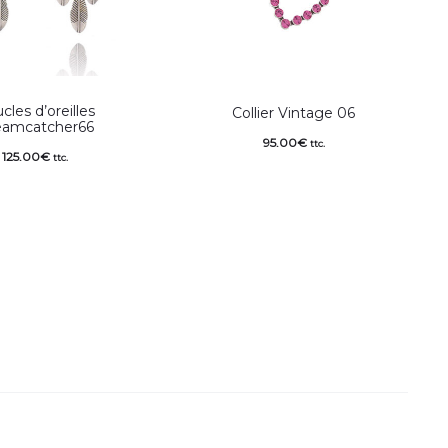
cles d’oreilles
Collier Vintage 06
eamcatcher66
95.00
€
ttc.
125.00
€
ttc.