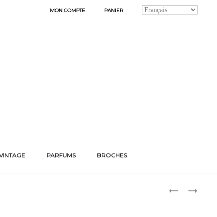
MON COMPTE
PANIER
VINTAGE
PARFUMS
BROCHES
Produ
BOUCLES
BOUCLES
D’OREILLES
D’OREILLES
naviga
PALAIS
DREAMCATC