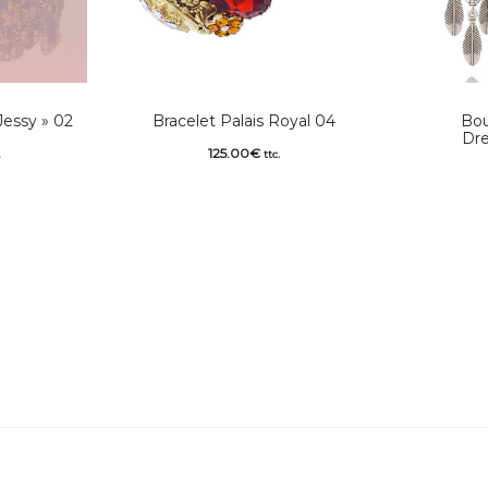
Jessy » 02
Bracelet Palais Royal 04
Bou
Dr
125.00
€
.
ttc.