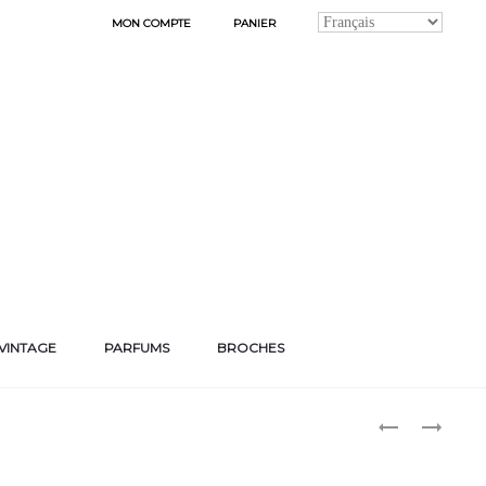
MON COMPTE
PANIER
VINTAGE
PARFUMS
BROCHES
Produ
BOUCLES
BOUCLES
D’OREILLES
D’OREILLES
naviga
« GAELLE »
« MONA »