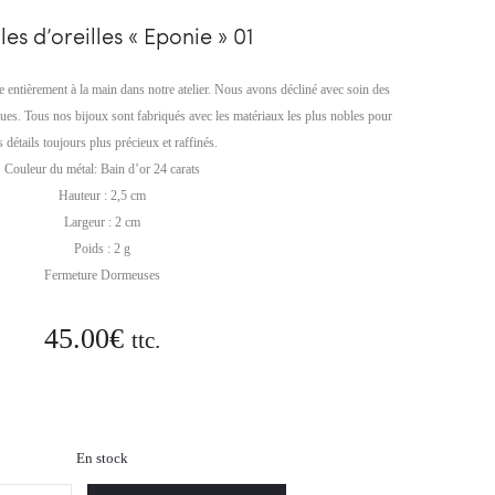
01
02
es d’oreilles « Eponie » 01
te entièrement à la main dans notre atelier. Nous avons décliné avec soin des
ques. Tous nos bijoux sont fabriqués avec les matériaux les plus nobles pour
s détails toujours plus précieux et raffinés.
Couleur du métal: Bain d’or 24 carats
Hauteur : 2,5 cm
Largeur : 2 cm
Poids : 2 g
Fermeture Dormeuses
45.00
€
ttc.
En stock