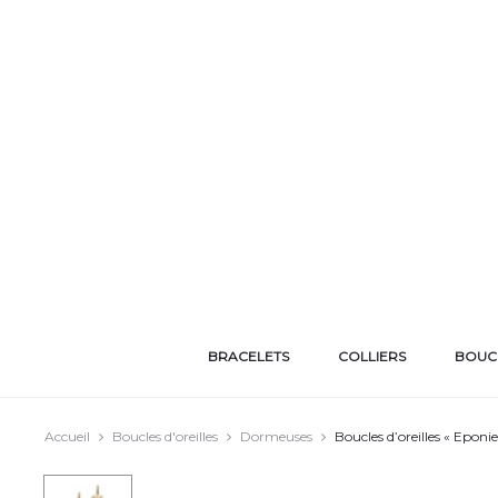
BRACELETS
COLLIERS
BOUCL
Accueil
Boucles d'oreilles
Dormeuses
Boucles d’oreilles « Eponie