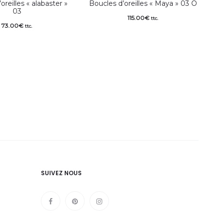
oreilles « alabaster »
Boucles d’oreilles « Maya » 03 O
03
115.00
€
ttc.
73.00
€
ttc.
SUIVEZ NOUS