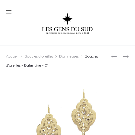
Prod
BOUCLES
BOUCLES
Accueil
Boucles d'oreilles
Dormeuses
Boucles
D’OREILL
D’OREILL
navig
d’oreilles « Eglantine » 01
« BERTILL
« ARMEL 
01
01