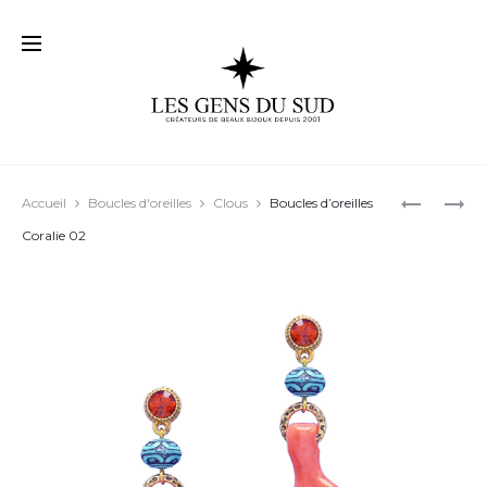
Prod
BOUCLES
BOUCLES
Accueil
Boucles d'oreilles
Clous
Boucles d’oreilles
D’OREILL
D’OREILL
navig
Coralie 02
RÉGINA
VICTORIA
01
04