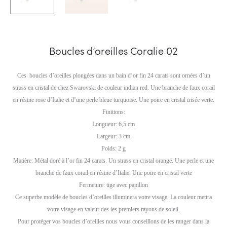
Boucles d’oreilles Coralie 02
Ces boucles d’oreilles plongées dans un bain d’or fin 24 carats sont ornées d’un
strass en cristal de chez Swarovski de couleur indian red. Une branche de faux corail
en résine rose d’Italie et d’une perle bleue turquoise. Une poire en cristal irisée verte.
Finitions:
Longueur: 6,5 cm
Largeur: 3 cm
Poids: 2 g
Matière: Métal doré à l’or fin 24 carats. Un strass en cristal orangé. Une perle et une
branche de faux corail en résine d’Italie. Une poire en cristal verte
Fermeture: tige avec papillon
Ce superbe modèle de boucles d’oreilles illuminera votre visage. La couleur mettra
votre visage en valeur des les premiers rayons de soleil.
Pour protéger vos boucles d’oreilles nous vous conseillons de les ranger dans la