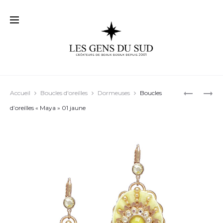
Prod
BOUCLES
DES
Accueil
Boucles d'oreilles
Dormeuses
Boucles
D’OREILL
BOUCLES
navig
d’oreilles « Maya » 01 jaune
« ADELINE
D’OREILL
01
INTEMPO