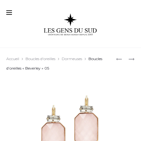
Prod
BOUCLES
BOUCLES
Accueil
Boucles d'oreilles
Dormeuses
Boucles
D’OREILL
D’OREILL
navig
d’oreilles « Beverley » 05
« MAYA »
« ALEXIA 
01
05
R