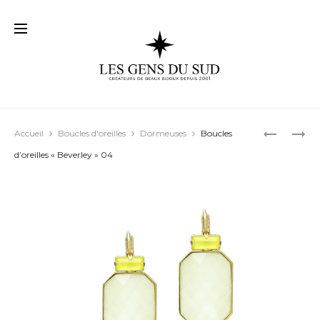
Prod
BOUCLES
BOUCLES
Accueil
Boucles d'oreilles
Dormeuses
Boucles
D’OREILL
D’OREILL
navig
d’oreilles « Beverley » 04
« BELLA »
« BRITANI
04
04