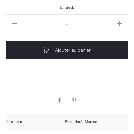
En stock
quantité
de
Boucles
d'oreilles
Ajouter au panier
"Berenice"
03
SHARE
Couleur
Bleu
,
doré
,
Marron