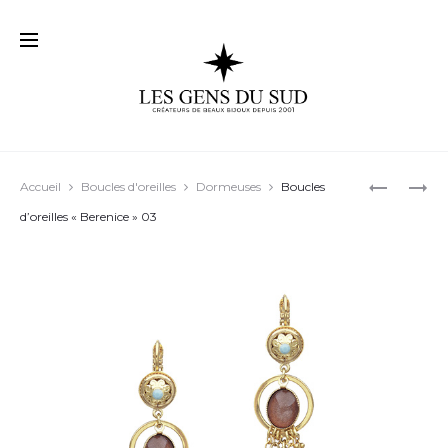
Prod
BOUCLES
BOUCLES
Accueil
Boucles d'oreilles
Dormeuses
Boucles
D’OREILL
D’OREILL
navig
d’oreilles « Berenice » 03
« ABBIE »
« ANAÏS »
01
05