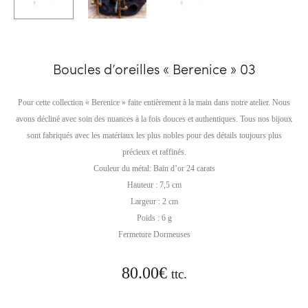
Boucles d’oreilles « Berenice » 03
Pour cette collection « Berenice » faite entièrement à la main dans notre atelier. Nous
avons décliné avec soin des nuances à la fois douces et authentiques. Tous nos bijoux
sont fabriqués avec les matériaux les plus nobles pour des détails toujours plus
précieux et raffinés.
Couleur du métal: Bain d’or 24 carats
Hauteur : 7,5 cm
Largeur : 2 cm
Poids : 6 g
Fermeture Dormeuses
80.00
€
ttc.