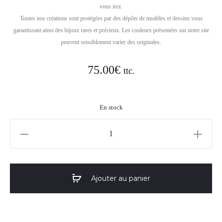
vous irez.
Toutes nos créations sont protégées par des dépôts de modèles et dessins vous
garantissant ainsi des bijoux rares et précieux. Les couleurs présentées sur notre site
peuvent sensiblement varier des originales.
75.00
€
ttc.
En stock
quantité
de
Boucles
d'oreilles
Ajouter au panier
Bali
19