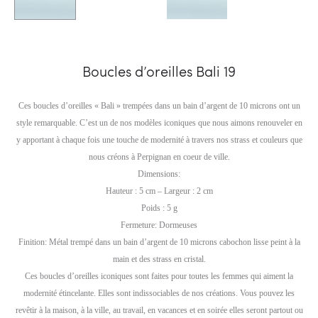
Boucles d’oreilles Bali 19
Ces boucles d’oreilles « Bali » trempées dans un bain d’argent de 10 microns ont un
style remarquable. C’est un de nos modèles iconiques que nous aimons renouveler en
y apportant à chaque fois une touche de modernité à travers nos strass et couleurs que
nous créons à Perpignan en coeur de ville.
Dimensions:
Hauteur : 5 cm – Largeur : 2 cm
Poids : 5 g
Fermeture: Dormeuses
Finition: Métal trempé dans un bain d’argent de 10 microns cabochon lisse peint à la
main et des strass en cristal.
Ces boucles d’oreilles iconiques sont faites pour toutes les femmes qui aiment la
modernité étincelante. Elles sont indissociables de nos créations. Vous pouvez les
revêtir à la maison, à la ville, au travail, en vacances et en soirée elles seront partout ou