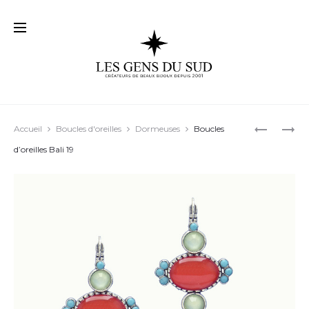
Prod
BOUCLES
BOUCLES
Accueil
Boucles d'oreilles
Dormeuses
Boucles
D’OREILL
D’OREILL
navig
d’oreilles Bali 19
FLORIAN
BY-
01
ZANCE
05