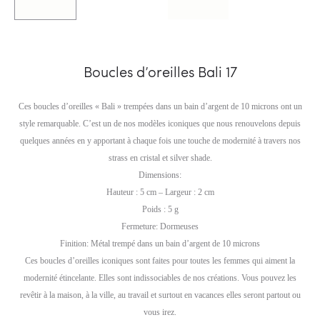
Boucles d’oreilles Bali 17
Ces boucles d’oreilles « Bali » trempées dans un bain d’argent de 10 microns ont un
style remarquable. C’est un de nos modèles iconiques que nous renouvelons depuis
quelques années en y apportant à chaque fois une touche de modernité à travers nos
strass en cristal et silver shade.
Dimensions:
Hauteur : 5 cm – Largeur : 2 cm
Poids : 5 g
Fermeture: Dormeuses
Finition: Métal trempé dans un bain d’argent de 10 microns
Ces boucles d’oreilles iconiques sont faites pour toutes les femmes qui aiment la
modernité étincelante. Elles sont indissociables de nos créations. Vous pouvez les
revêtir à la maison, à la ville, au travail et surtout en vacances elles seront partout ou
vous irez.