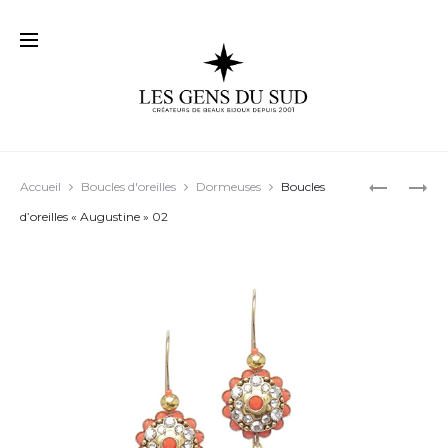
Prod
BOUCLES
BOUCLES
Accueil
Boucles d'oreilles
Dormeuses
Boucles
D’OREILL
D’OREILL
navig
d’oreilles « Augustine » 02
« BIANCA 
« KEREEN
02
02