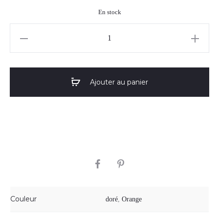
En stock
quantité
de
Boucles
d'oreilles
Ajouter au panier
"Augustine"
02
SHARE
Couleur
doré
,
Orange