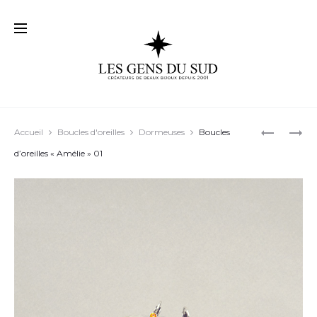
Prod
BOUCLES
BOUCLES
Accueil
Boucles d'oreilles
Dormeuses
Boucles
D’OREILL
D’OREILL
navig
d’oreilles « Amélie » 01
« IRMA »
« BALI »
06
12