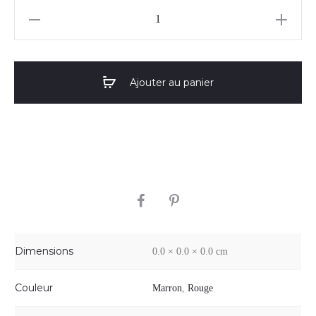
quantité
de
Parfum
Magic
Ajouter au panier
Ethnic
SHARE
Dimensions
0.0 × 0.0 × 0.0 cm
Couleur
Marron
,
Rouge