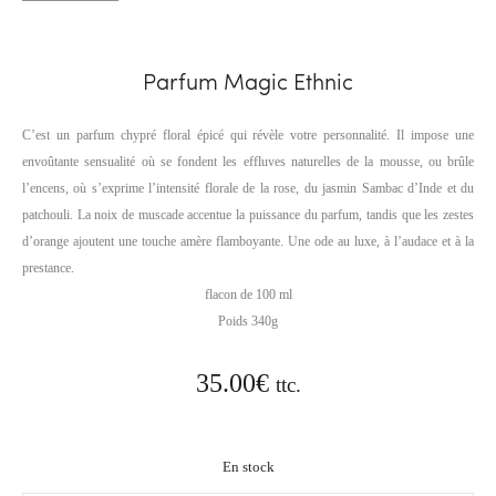
Parfum Magic Ethnic
C’est un parfum chypré floral épicé qui révèle votre personnalité. Il impose une
envoûtante sensualité où se fondent les effluves naturelles de la mousse, ou brûle
l’encens, où s’exprime l’intensité florale de la rose, du jasmin Sambac d’Inde et du
patchouli. La noix de muscade accentue la puissance du parfum, tandis que les zestes
d’orange ajoutent une touche amère flamboyante. Une ode au luxe, à l’audace et à la
prestance.
flacon de 100 ml
Poids 340g
35.00
€
ttc.
En stock