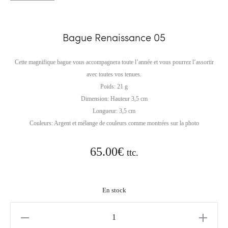
Bague Renaissance 05
Cette magnifique bague vous accompagnera toute l’année et vous pourrez l’assortir
avec toutes vos tenues.
Poids: 21 g
Dimension: Hauteur 3,5 cm
Longueur: 3,5 cm
Couleurs: Argent et mélange de couleurs comme montrées sur la photo
65.00
€
ttc.
En stock
quantité
de