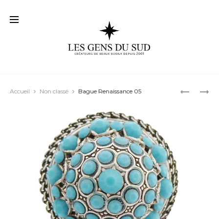
Prod
BAGUE
BAGUE
Accueil
Non classé
Bague Renaissance 05
RENAISS
RENAISS
navig
04
06