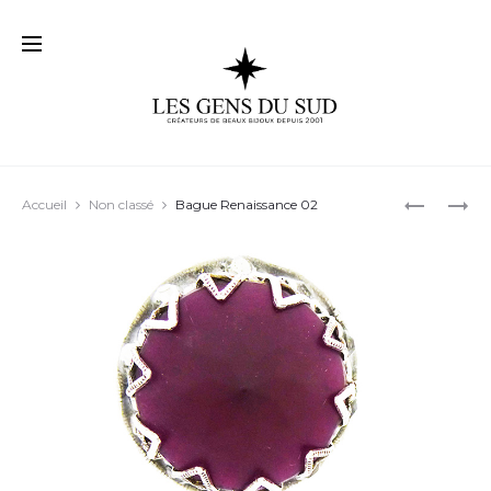
Prod
BAGUE
BAGUE
Accueil
Non classé
Bague Renaissance 02
RENAISS
RENAISS
navig
01
03